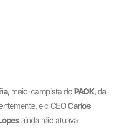
ña
, meio-campista do
PAOK
, da
ecentemente, e o CEO
Carlos
Lopes
ainda não atuava