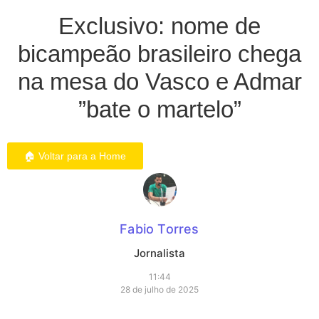
Exclusivo: nome de
bicampeão brasileiro chega
na mesa do Vasco e Admar
”bate o martelo”
🏠 Voltar para a Home
Fabio Torres
Jornalista
11:44
28 de julho de 2025