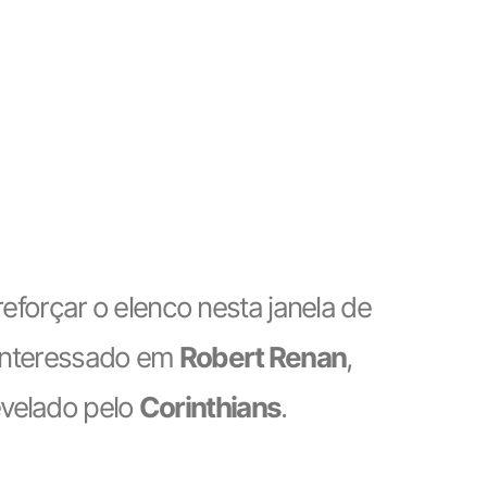
forçar o elenco nesta janela de
a interessado em
Robert Renan
,
revelado pelo
Corinthians
.