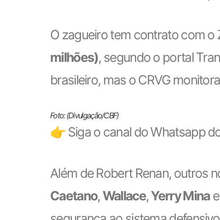
O zagueiro tem contrato com o 
milhões)
, segundo o portal Tra
brasileiro, mas o CRVG monitora
Foto: (Divulgação/CBF)
👉 Siga o canal do Whatsapp do
Além de Robert Renan, outros 
Caetano
,
Wallace
,
Yerry Mina
segurança ao sistema defensivo 