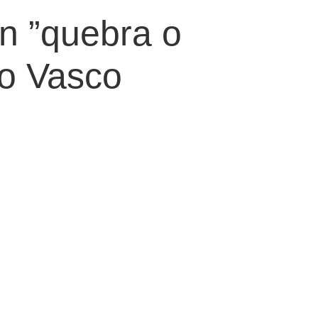
an ”quebra o
no Vasco