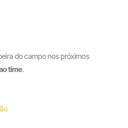
 à beira do campo nos próximos
ao time
.
ção