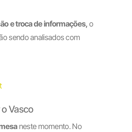
ção
e troca de informações,
o
stão sendo analisados com
t
 o Vasco
a mesa
neste momento. No