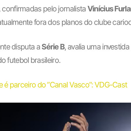
, confirmadas pelo jornalista
Vinícius Furl
 atualmente fora dos planos do clube cario
nte disputa a
Série B
, avalia uma investid
o futebol brasileiro.
 é parceiro do ”Canal Vasco”: VDG-Cast