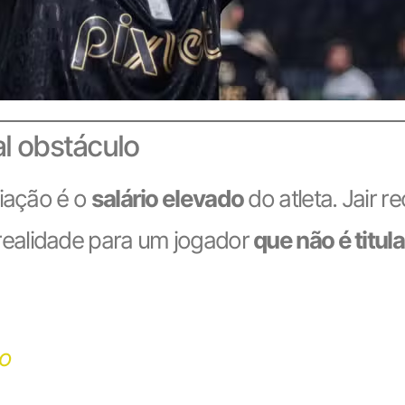
al obstáculo
ciação é o
salário elevado
do atleta. Jair 
 realidade para um jogador
que não é titul
co