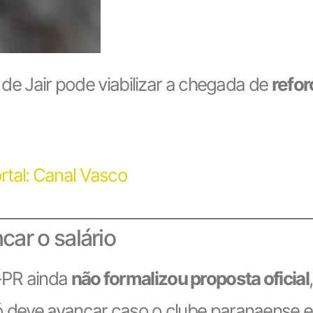
o de Jair pode viabilizar a chegada de
refor
rtal: Canal Vasco
ar o salário
o-PR ainda
não formalizou proposta oficial
só deve avançar caso o clube paranaense 