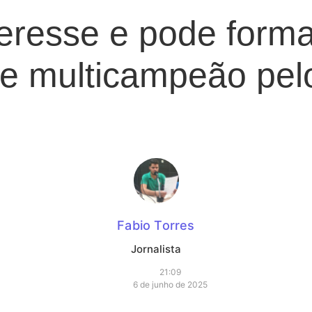
eresse e pode forma
te multicampeão pe
Fabio Torres
Jornalista
21:09
6 de junho de 2025