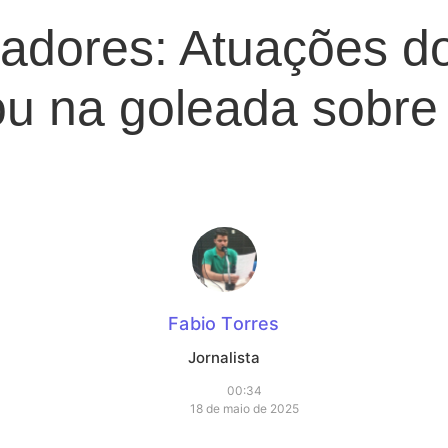
adores: Atuações d
ou na goleada sobre 
Fabio Torres
Jornalista
00:34
18 de maio de 2025