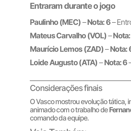
Entraram durante o jogo
Paulinho (MEC)
–
Nota: 6
– Entr
Mateus Carvalho (VOL)
–
Nota:
Maurício Lemos (ZAD)
–
Nota: 
Loide Augusto (ATA)
–
Nota: 6
–
Considerações finais
O Vasco mostrou evolução tática, in
animado com o trabalho de
Fernan
comando da equipe.