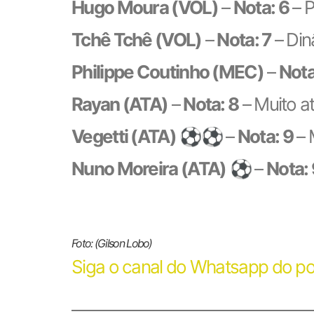
Hugo Moura (VOL)
–
Nota: 6
– P
Tchê Tchê (VOL)
–
Nota: 7
– Din
Philippe Coutinho (MEC)
–
Nota
Rayan (ATA)
–
Nota: 8
– Muito at
Vegetti (ATA)
⚽⚽ –
Nota: 9
– 
Nuno Moreira (ATA)
⚽ –
Nota: 
Foto: (Gilson Lobo)
Siga o canal do Whatsapp do po