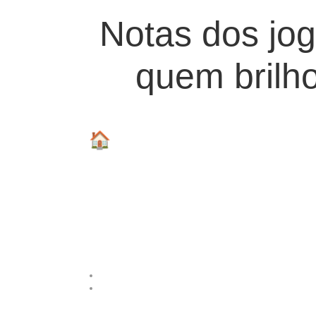
Notas dos jog
quem brilh
🏠 Voltar para a Home