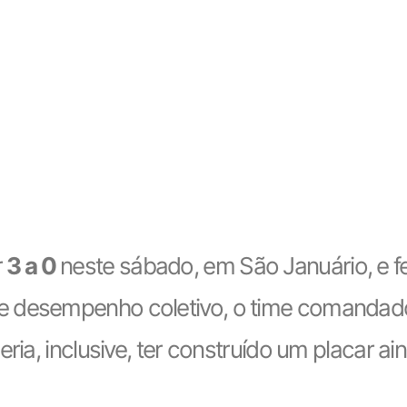
r
3 a 0
neste sábado, em São Januário, e f
e desempenho coletivo, o time comandad
ria, inclusive, ter construído um placar ai